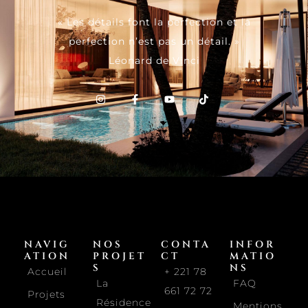
« Les détails font la perfection et la
perfection n’est pas un détail. »
Léonard de Vinci
NAVIG
NOS
CONTA
INFOR
ATION
PROJET
CT
MATIO
S
NS
Accueil
+ 221 78
La
FAQ
661 72 72
Projets
Résidence
Mentions