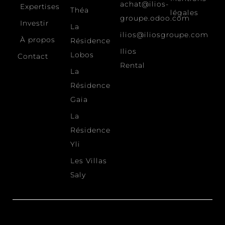
achat@ilios-
Expertises
Théa
légales
groupe.odoo.com
Investir
La
ilios@iliosgroupe.com
À propos
Résidence
Ilios
Lobos
Contact
Rental
La
Résidence
Gaia
La
Résidence
Yli
Les Villas
Saly